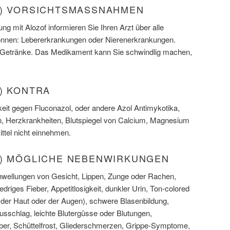
N) VORSICHTSMASSNAHMEN
ng mit Alozof informieren Sie Ihren Arzt über alle
önnen: Lebererkrankungen oder Nierenerkrankungen.
n Getränke. Das Medikament kann Sie schwindlig machen,
) KONTRA
keit gegen Fluconazol, oder andere Azol Antimykotika,
, Herzkrankheiten, Blutspiegel von Calcium, Magnesium
ttel nicht einnehmen.
N) MÖGLICHE NEBENWIRKUNGEN
wellungen von Gesicht, Lippen, Zunge oder Rachen,
riges Fieber, Appetitlosigkeit, dunkler Urin, Ton-colored
 der Haut oder der Augen), schwere Blasenbildung,
sschlag, leichte Blutergüsse oder Blutungen,
er, Schüttelfrost, Gliederschmerzen, Grippe-Symptome,