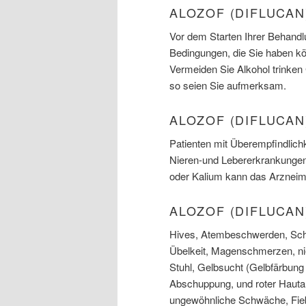
ALOZOF (DIFLUCA
Vor dem Starten Ihrer Behandlu
Bedingungen, die Sie haben k
Vermeiden Sie Alkohol trinke
so seien Sie aufmerksam.
ALOZOF (DIFLUCAN
Patienten mit Überempfindlich
Nieren-und Lebererkrankungen
oder Kalium kann das Arzneimi
ALOZOF (DIFLUCA
Hives, Atembeschwerden, Sch
Übelkeit, Magenschmerzen, nied
Stuhl, Gelbsucht (Gelbfärbung
Abschuppung, und roter Hautau
ungewöhnliche Schwäche, Fieb