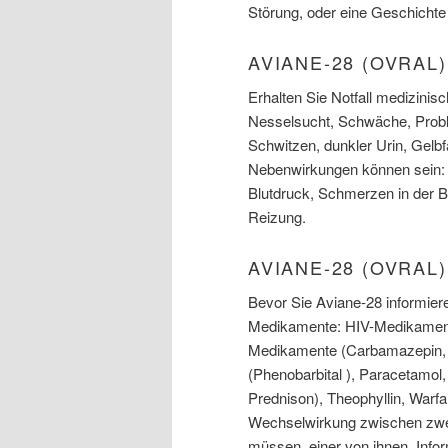
Störung, oder eine Geschichte 
AVIANE-28 (OVRA
Erhalten Sie Notfall medizinis
Nesselsucht, Schwäche, Problem
Schwitzen, dunkler Urin, Gelb
Nebenwirkungen können sein: K
Blutdruck, Schmerzen in der Br
Reizung.
AVIANE-28 (OVRA
Bevor Sie Aviane-28 informiere
Medikamente: HIV-Medikamente
Medikamente (Carbamazepin, To
(Phenobarbital ), Paracetamol,
Prednison), Theophyllin, Warf
Wechselwirkung zwischen zwei
müssen, einer von ihnen. Infor