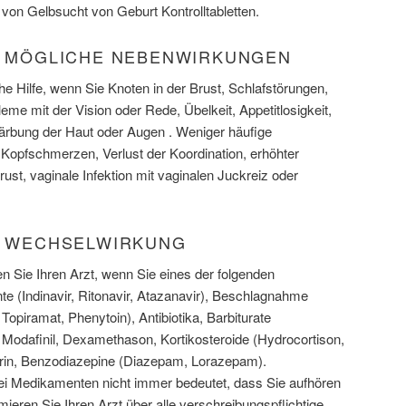
von Gelbsucht von Geburt Kontrolltabletten.
L) MÖGLICHE NEBENWIRKUNGEN
che Hilfe, wenn Sie Knoten in der Brust, Schlafstörungen,
e mit der Vision oder Rede, Übelkeit, Appetitlosigkeit,
färbung der Haut oder Augen . Weniger häufige
opfschmerzen, Verlust der Koordination, erhöhter
ust, vaginale Infektion mit vaginalen Juckreiz oder
L) WECHSELWIRKUNG
n Sie Ihren Arzt, wenn Sie eines der folgenden
 (Indinavir, Ritonavir, Atazanavir), Beschlagnahme
piramat, Phenytoin), Antibiotika, Barbiturate
 Modafinil, Dexamethason, Kortikosteroide (Hydrocortison,
arin, Benzodiazepine (Diazepam, Lorazepam).
 Medikamenten nicht immer bedeutet, dass Sie aufhören
mieren Sie Ihren Arzt über alle verschreibungspflichtige