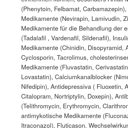
(Phenytoin, Felbamat, Carbamazepin), 
Medikamente (Nevirapin, Lamivudin, Zi
Medikamente für die Behandlung der e
(Tadalafil , Vardenafil, Sildenafil), Ins
Medikamente (Chinidin, Disopyramid, 
Cyclosporin, Tacrolimus, cholesterins
Medikamente (Fluvastatin, Cerivastatin
Lovastatin), Calciumkanalblocker (Nim
Nifedipin), Antidepressiva ( Fluoxetin, A
Citalopram, Nortriptylin, Doxepin), Antib
(Telithromycin, Erythromycin, Clarithro
antimykotische Medikamente (Fluconaz
Itraconazol), Fluticason. Wechselwirk