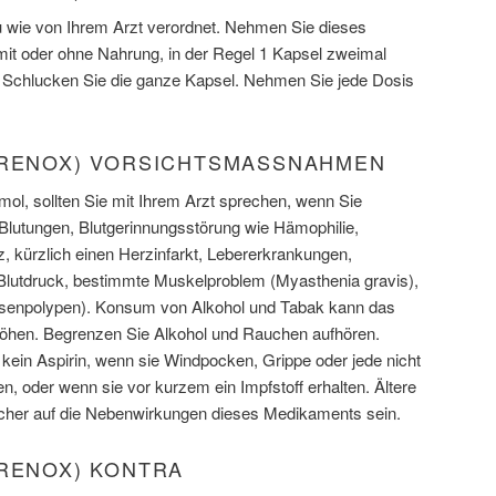
 wie von Ihrem Arzt verordnet. Nehmen Sie dieses
t oder ohne Nahrung, in der Regel 1 Kapsel zweimal
. Schlucken Sie die ganze Kapsel. Nehmen Sie jede Dosis
GRENOX) VORSICHTSMASSNAHMEN
mol, sollten Sie mit Ihrem Arzt sprechen, wenn Sie
utungen, Blutgerinnungsstörung wie Hämophilie,
z, kürzlich einen Herzinfarkt, Lebererkrankungen,
Blutdruck, bestimmte Muskelproblem (Myasthenia gravis),
senpolypen). Konsum von Alkohol und Tabak kann das
höhen. Begrenzen Sie Alkohol und Rauchen aufhören.
 kein Aspirin, wenn sie Windpocken, Grippe oder jede nicht
en, oder wenn sie vor kurzem ein Impfstoff erhalten. Ältere
her auf die Nebenwirkungen dieses Medikaments sein.
GRENOX) KONTRA