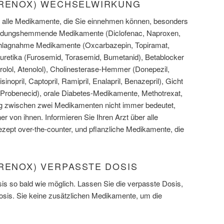
GRENOX) WECHSELWIRKUNG
er alle Medikamente, die Sie einnehmen können, besonders
tzündungshemmende Medikamente (Diclofenac, Naproxen,
chlagnahme Medikamente (Oxcarbazepin, Topiramat,
uretika (Furosemid, Torasemid, Bumetanid), Betablocker
prolol, Atenolol), Cholinesterase-Hemmer (Donepezil,
opril, Captopril, Ramipril, Enalapril, Benazepril), Gicht
Probenecid), orale Diabetes-Medikamente, Methotrexat,
g zwischen zwei Medikamenten nicht immer bedeutet,
r von ihnen. Informieren Sie Ihren Arzt über alle
ezept over-the-counter, und pflanzliche Medikamente, die
GRENOX) VERPASSTE DOSIS
s so bald wie möglich. Lassen Sie die verpasste Dosis,
Dosis. Sie keine zusätzlichen Medikamente, um die