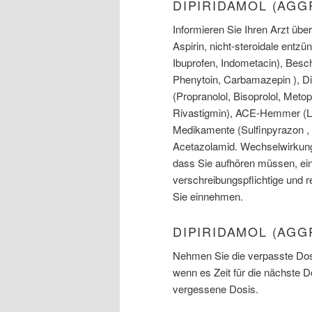
DIPIRIDAMOL (AG
Informieren Sie Ihren Arzt üb
Aspirin, nicht-steroidale en
Ibuprofen, Indometacin), Bes
Phenytoin, Carbamazepin ), Di
(Propranolol, Bisoprolol, Meto
Rivastigmin), ACE-Hemmer (Lisin
Medikamente (Sulfinpyrazon , 
Acetazolamid. Wechselwirkun
dass Sie aufhören müssen, eine
verschreibungspflichtige und r
Sie einnehmen.
DIPIRIDAMOL (AG
Nehmen Sie die verpasste Dosi
wenn es Zeit für die nächste 
vergessene Dosis.