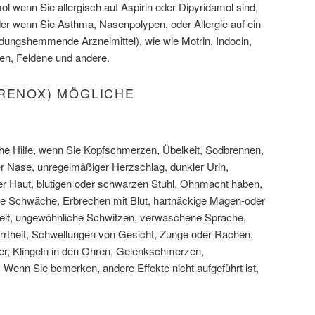
l wenn Sie allergisch auf Aspirin oder Dipyridamol sind,
der wenn Sie Asthma, Nasenpolypen, oder Allergie auf ein
dungshemmende Arzneimittel), wie wie Motrin, Indocin,
fen, Feldene und andere.
GRENOX) MÖGLICHE
sche Hilfe, wenn Sie Kopfschmerzen, Übelkeit, Sodbrennen,
r Nase, unregelmäßiger Herzschlag, dunkler Urin,
er Haut, blutigen oder schwarzen Stuhl, Ohnmacht haben,
he Schwäche, Erbrechen mit Blut, hartnäckige Magen-oder
it, ungewöhnliche Schwitzen, verwaschene Sprache,
irrtheit, Schwellungen von Gesicht, Zunge oder Rachen,
er, Klingeln in den Ohren, Gelenkschmerzen,
Wenn Sie bemerken, andere Effekte nicht aufgeführt ist,