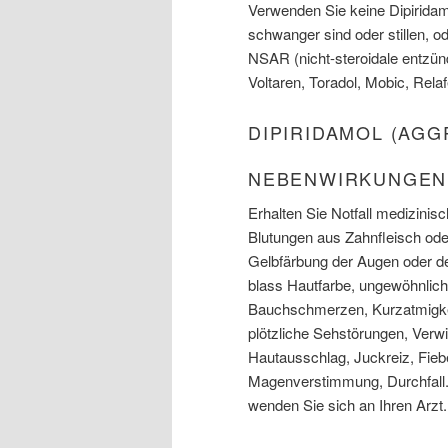
Verwenden Sie keine Dipiridamo
schwanger sind oder stillen, o
NSAR (nicht-steroidale entzün
Voltaren, Toradol, Mobic, Rela
DIPIRIDAMOL (AG
NEBENWIRKUNGEN
Erhalten Sie Notfall medizini
Blutungen aus Zahnfleisch ode
Gelbfärbung der Augen oder d
blass Hautfarbe, ungewöhnlic
Bauchschmerzen, Kurzatmigke
plötzliche Sehstörungen, Verw
Hautausschlag, Juckreiz, Fieb
Magenverstimmung, Durchfall. 
wenden Sie sich an Ihren Arzt.