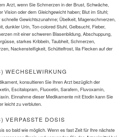
rem Arzt, wenn Sie Schmerzen in der Brust, Schwäche,
er Vision oder dem Gleichgewicht haben; Blut im Stuhl;
r schnelle Gewichtszunahme; Übelkeit, Magenschmerzen,
eit, dunkler Urin, Ton-colored Stuhl, Gelbsucht, Fieber,
rzen mit einer schweren Blasenbildung, Abschuppung,
ergüsse, starkes Kribbeln, Taubheit, Schmerzen,
, Nackensteifigkeit, Schüttelfrost, lila Flecken auf der
C) WECHSELWIRKUNG
ikament, konsultieren Sie Ihren Arzt bezüglich der
xetin, Escitalopram, Fluoxetin, Sarafem, Fluvoxamin,
lafaxin. Einnahme dieser Medikamente mit Etodin kann Sie
leicht zu verbluten.
) VERPASSTE DOSIS
s so bald wie möglich. Wenn es fast Zeit für Ihre nächste