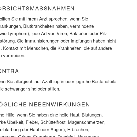
VORSICHTSMASSNAHMEN
llten Sie mit Ihrem Arzt sprechen, wenn Sie
rankungen, Blutkrankheiten haben, verminderte
ie Lymphom), jede Art von Viren, Bakterien oder Pilz
störung. Sie Immunisierungen oder Impfungen haben nicht
 Kontakt mit Menschen, die Krankheiten, die auf andere
u vermeiden.
KONTRA
 Sie allergisch auf Azathioprin oder jegliche Bestandteile
ie schwanger sind oder stillen.
MÖGLICHE NEBENWIRKUNGEN
che Hilfe, wenn Sie haben eine helle Haut, Blutungen,
ke Übelkeit, Fieber, Schüttelfrost, Magenschmerzen,
lbfärbung der Haut oder Augen), Erbrechen,
merzen, Grippe-Symptome, Durchfall, Herzrasen,