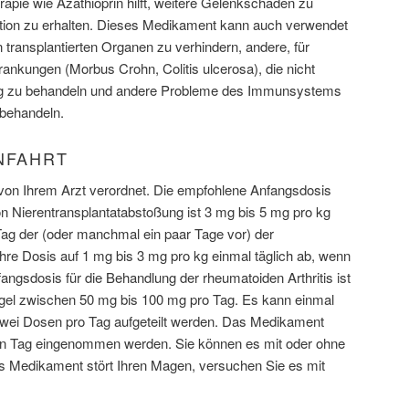
erapie wie Azathioprin hilft, weitere Gelenkschäden zu
ktion zu erhalten. Dieses Medikament kann auch verwendet
transplantierten Organen zu verhindern, andere, für
nkungen (Morbus Crohn, Colitis ulcerosa), die nicht
ung zu behandeln und andere Probleme des Immunsystems
behandeln.
NFAHRT
on Ihrem Arzt verordnet. Die empfohlene Anfangsdosis
n Nierentransplantatabstoßung ist 3 mg bis 5 mg pro kg
Tag der (oder manchmal ein paar Tage vor) der
 Ihre Dosis auf 1 mg bis 3 mg pro kg einmal täglich ab, wenn
angsdosis für die Behandlung der rheumatoiden Arthritis ist
egel zwischen 50 mg bis 100 mg pro Tag. Es kann einmal
zwei Dosen pro Tag aufgeteilt werden. Das Medikament
jeden Tag eingenommen werden. Sie können es mit oder ohne
Medikament stört Ihren Magen, versuchen Sie es mit