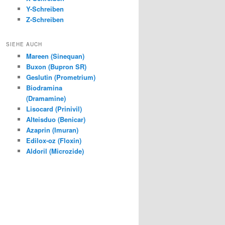
Y-Schreiben
Z-Schreiben
SIEHE AUCH
Mareen (Sinequan)
Buxon (Bupron SR)
Geslutin (Prometrium)
Biodramina
(Dramamine)
Lisocard (Prinivil)
Alteisduo (Benicar)
Azaprin (Imuran)
Edilox-oz (Floxin)
Aldoril (Microzide)