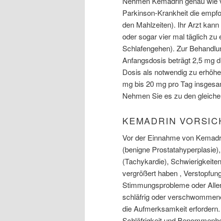
Nehmen Kemadrin genau wie vo
Parkinson-Krankheit die empfo
den Mahlzeiten). Ihr Arzt kann
oder sogar vier mal täglich z
Schlafengehen). Zur Behandl
Anfangsdosis beträgt 2,5 mg dr
Dosis als notwendig zu erhöhe
mg bis 20 mg pro Tag insgesa
Nehmen Sie es zu den gleichen
KEMADRIN VORSIC
Vor der Einnahme von Kemadrin
(benigne Prostatahyperplasie
(Tachykardie), Schwierigkeite
vergrößert haben , Verstopfun
Stimmungsprobleme oder Aller
schläfrig oder verschwommene
die Aufmerksamkeit erfordern
Schläfrigkeit und Benommenhei