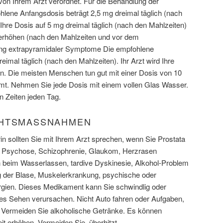
n Ihrem Arzt verordnet. Für die Behandlung der
hlene Anfangsdosis beträgt 2,5 mg dreimal täglich (nach
 Ihre Dosis auf 5 mg dreimal täglich (nach den Mahlzeiten)
u erhöhen (nach den Mahlzeiten und vor dem
ung extrapyramidaler Symptome Die empfohlene
eimal täglich (nach den Mahlzeiten). Ihr Arzt wird Ihre
n. Die meisten Menschen tun gut mit einer Dosis von 10
mt. Nehmen Sie jede Dosis mit einem vollen Glas Wasser.
 Zeiten jeden Tag.
HTSMASSNAHMEN
 sollten Sie mit Ihrem Arzt sprechen, wenn Sie Prostata
), Psychose, Schizophrenie, Glaukom, Herzrasen
n beim Wasserlassen, tardive Dyskinesie, Alkohol-Problem
g der Blase, Muskelerkrankung, psychische oder
gien. Dieses Medikament kann Sie schwindlig oder
s Sehen verursachen. Nicht Auto fahren oder Aufgaben,
. Vermeiden Sie alkoholische Getränke. Es können
t erhöhen. Vermeiden Sie, überhitzt.