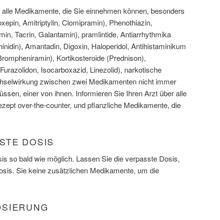
er alle Medikamente, die Sie einnehmen können, besonders
oxepin, Amitriptylin, Clomipramin), Phenothiazin,
min, Tacrin, Galantamin), pramlintide, Antiarrhythmika
nidin), Amantadin, Digoxin, Haloperidol, Antihistaminikum
rompheniramin), Kortikosteroide (Prednison),
azolidon, Isocarboxazid, Linezolid), narkotische
chselwirkung zwischen zwei Medikamenten nicht immer
ssen, einer von ihnen. Informieren Sie Ihren Arzt über alle
ezept over-the-counter, und pflanzliche Medikamente, die
STE DOSIS
s so bald wie möglich. Lassen Sie die verpasste Dosis,
Dosis. Sie keine zusätzlichen Medikamente, um die
OSIERUNG