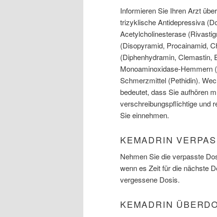
Informieren Sie Ihren Arzt üb
trizyklische Antidepressiva (D
Acetylcholinesterase (Rivastig
(Disopyramid, Procainamid, Chi
(Diphenhydramin, Clemastin, B
Monoaminoxidase-Hemmern (Fur
Schmerzmittel (Pethidin). We
bedeutet, dass Sie aufhören mü
verschreibungspflichtige und r
Sie einnehmen.
KEMADRIN VERPAS
Nehmen Sie die verpasste Dosi
wenn es Zeit für die nächste 
vergessene Dosis.
KEMADRIN ÜBERD