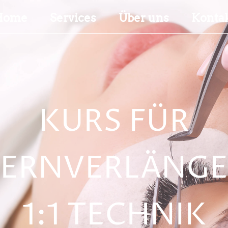
Home
Services
Über uns
Konta
KURS FÜR
ERNVERLÄNG
1:1 TECHNIK