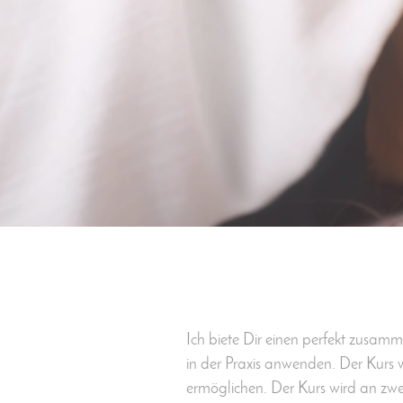
Ich biete Dir einen perfekt zusam
in der Praxis anwenden. Der Kurs w
ermöglichen. Der Kurs wird an zw