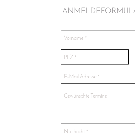
ANMELDEFORMUL
Vorname
*
PLZ
*
E-Mail Adresse
*
Gewünschte Termine
Nachricht
*