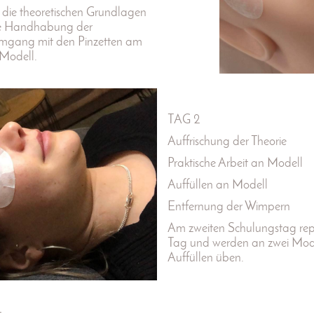
 die theoretischen Grundlagen
ie Handhabung der
mgang mit den Pinzetten am
Modell.
TAG 2
Auffrischung der Theorie
Praktische Arbeit an Modell
Auffüllen an Modell
Entfernung der Wimpern
Am zweiten Schulungstag repe
Tag und werden an zwei Model
Auffüllen üben.