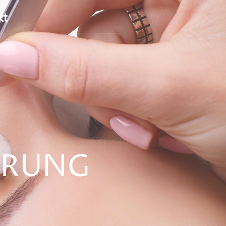
kt
ERUNG