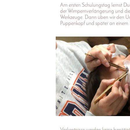
Am ersten Schulungstag lernst Du
der Wimpernverlängerung und d
Werkzeuge. Dann üben wir den U
Puppenkopf und später an einem 